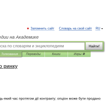
Запомнить сайт
Словарь на свой сайт
RU
едии на Академике
Найти!
Толкования
Переводы
Книги
Игры ⚽
о ринку
дь
-
який
час
протягом
д
і
ї
контракту
;
опц
і
он
може
бути
продано