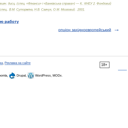
вивч
.
дисц
. (
спец
. «
Ф
і
нанси
» і «
Банк
і
вська
справа
») —
К
.
:
КНЕУ
2
.
Фондовий
спец
.
.
В
.
М
.
Суторм
і
на
,
Н
.
В
.
Савчук
,
О
.
М
.
Мозговий
.
2001
.
ю работу
опціон західноєвропейський
ка
,
Реклама на сайте
18+
omla,
Drupal,
WordPress, MODx.