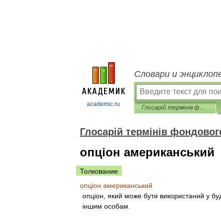
Словари и энциклоп
academic.ru
Глосарій термінів фондового ринку
Глосарій термінів фондовог
опціон американський
Толкование
опц
і
он
американський
опц
і
он
,
який
може
бути
використаний
у
бу
і
ншим
особам
.