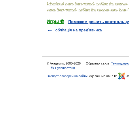
1
.
Фондовий
ринок
.
Навч
.-
метод
.
пос
і
бник
для
самост
.
ринок:
Навч
.-
метод
.
пос
і
бник
для
самост
.
вивч
.
дисц
. (
Игры ⚽
Поможем решить контрольну
облігація на пред’явника
© Академик, 2000-2026
Обратная связь:
Техподдерж
👣 Путешествия
Экспорт словарей на сайты
, сделанные на PHP,
Jo